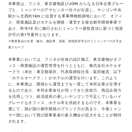
本事業は、フジタ、東京建物及びJOIN からなる日本企業グルー
プと、ミャンマーのアヤヒンター社※が出資し、ヤンゴン中央
駅から北西約1km に位置する軍事博物館跡地において、オフィ
ス、商業施設及びホテルを開発・運営する複合都市開発事業で
あり、昨年10 月に施行されたミャンマー新投資法に基づく投資
許可の第1号案件となります。
※農業製品の生産・輸出、建設業、貿易、病院経営等を行うミャンマーの大手企
業グループ
本事業においては、フジタが全体の設計施工、東京建物がオフ
ィス・商業施設の運営管理を行うとともに、株式会社ホテルオ
ークラ（本社：東京都港区、代表取締役社長：荻田敏宏、以下
「ホテルオークラ」）がホテルの運営を行います。このよう
に、本事業は、開発から運営までを一貫して本邦企業が主導す
るものであり、本邦企業各社が培ってきた技術力、商品企画力
を活用しつつ、経済成長の著しいヤンゴンで不足しているハイ
グレードなオフィス、ホテル等を供給するものです。本事業を
通じて、我が国の都市開発のブランド力が高まり、今後ミャン
マー国において我が国事業者の参入機会が拡大することが期待
されます。