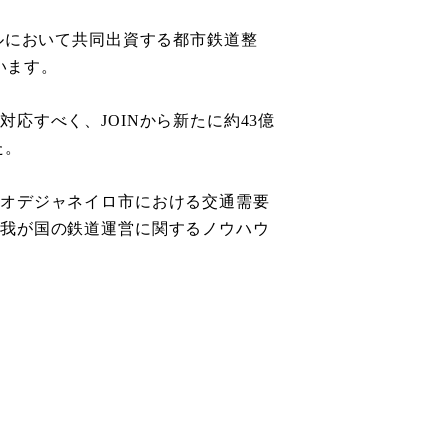
ルにおいて共同出資する都市鉄道整
います。
に対応すべく、
から新たに約
億
JOIN
43
た。
リオデジャネイロ市における交通需要
。我が国の鉄道運営に関するノウハウ