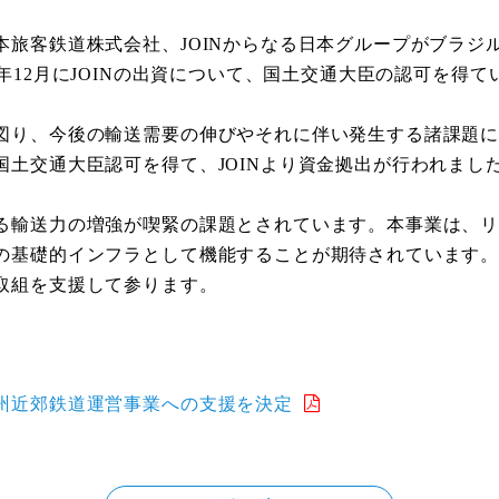
本旅客鉄道株式会社、
からなる日本グループがブラジ
JOIN
年
月に
の出資について、国土交通大臣の認可を得て
12
JOIN
図り、今後の輸送需要の伸びやそれに伴い発生する諸課題
国土交通大臣認可を得て、
より資金拠出が行われまし
JOIN
る輸送力の増強が喫緊の課題とされています。本事業は、
の基礎的インフラとして機能することが期待されています
取組を支援して参ります。
州近郊鉄道運営事業への支援を決定