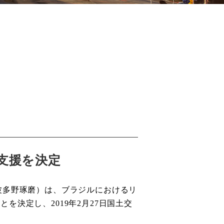
支援を決定
波多野琢磨）は、ブラジルにおけるリ
ことを決定し、
年
月
日国土交
2019
2
27