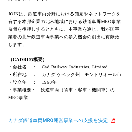
JOIN
は、鉄道車両分野における知見やネットワークを
有する本邦企業の北米地域における鉄道車両
MRO
事業
展開を後押しするとともに、本事業を通じ、我が国事
業者の北米鉄道車両事業への参入機会の創出に貢献致
します。
（
の概要）
CADRI
・会社名
：
Cad Railway Industries, Limited.
・所在地
： カナダ
ケベック州 モントリオール市
・設立年
：
1968
年
・事業概要： 鉄道車両（貨車・客車・機関車）の
MRO
事業
カナダ鉄道車両MRO運営事業への支援を決定