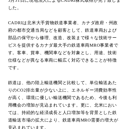
3
月
31
日に現地法人による
CADRI
株式取得が完了致しま
した。
CADRI
は北米大手貨物鉄道事業者、カナダ政府・州政
府の都市交通当局などを顧客として、鉄道車両および
部品の保守から修理、改造、改装まで様々な技術サー
ビスを提供するカナダ最大手の鉄道車両
MRO
事業者で
す。客車、貨車、機関車などを対象とし、用途、技術
仕様などが異なる車両に幅広く対応できることが特徴
です。
鉄道は、他の陸上輸送機関と比較して、単位輸送あた
りの
CO2
排出量が少ない上に、エネルギー消費効率性
が高く、環境に優しい輸送機関であるため、今後も利
用機会の増加が見込まれています。更に、北米におい
ては、持続的な経済成長と人口増加等を背景とした鉄
道輸送市場の拡大により、鉄道車両
MRO
需要の増大が
見込まれています。