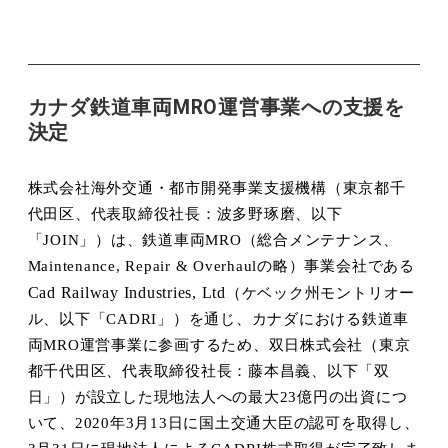
カナダ鉄道車両MRO運営事業への支援を
決定
株式会社海外交通・都市開発事業支援機構（東京都千
代田区、代表取締役社長：波多野琢磨、以下
「
JOIN
」）は、鉄道車両
MRO
（総合メンテナンス、
Maintenance, Repair & Overhaul
の略）事業会社である
Cad Railway Industries, Ltd
（ケベック州モントリオー
ル、以下「
CADRI
」）を通じ、カナダにおける鉄道車
両
MRO
運営事業に参画するため、双日株式会社（東京
都千代田区、代表取締役社長：藤本昌義、以下「双
日」）
が設立した現地法人への最大
23
億円の出資につ
いて
、
2020
年
3
月
13
日に国土交通大臣の認可を取得し、