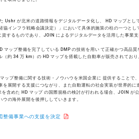
けた Ushr が北米の道路情報をデジタルデータ化し、 HD マップ
 10 日 経協インフラ戦略会議決定）」において具体的施策の柱の一つ
資するものであり、JOIN によるデジタルデータを活用した事業
HD マップ整備を完了している DMP の技術を用い て正確かつ高品質
万マイル（約 34 万 km）の HD マップを搭載した自動車が販売され
HD マップ整備に関する技術・ノウハウを米国企業に 提供すること
車を展開する支援につながり、また自動運転の社会実装が世界的に
含めた HD マップ の国際規格の検討が行われる場合、JOIN 
ウハウの海外展開を後押ししていきます。
図整備事業への支援を決定