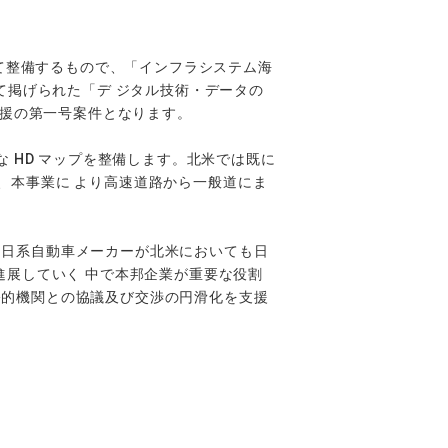
として整備するもので、「インフラシステム海
として掲げられた「デ ジタル技術・データの
支援の第一号案件となります。
な HD マップを整備します。北米では既に
ており、本事業に より高速道路から一般道にま
で、日系自動車メーカーが北米においても日
進展していく 中で本邦企業が重要な役割
が公的機関との協議及び交渉の円滑化を支援