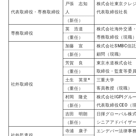
戸張 志知
株式会社東京クレ
代表取締役・専務取締役
人
代表取締役社長
（新任）
英 浩道
株式会社海外交通
専務取締役
専務取締役（現職
（重任）
加藤 宣
株式会社
SMBC
信
顧問（現職）
（新任）
芳賀 良
東京水道株式会社
取締役・監査等委
（重任）
土生 英里
*
三重大学
社外取締役
客員教授（現職）
（重任）
村岡 隆史
株式会社
IGPI
グル
代表取締役
CEO
（
（新任）
吉田 明朗
日揮グローバル株
シニアアドバイザ
（新任）
寺浦 康子
エンデバー法律事
社外監査役