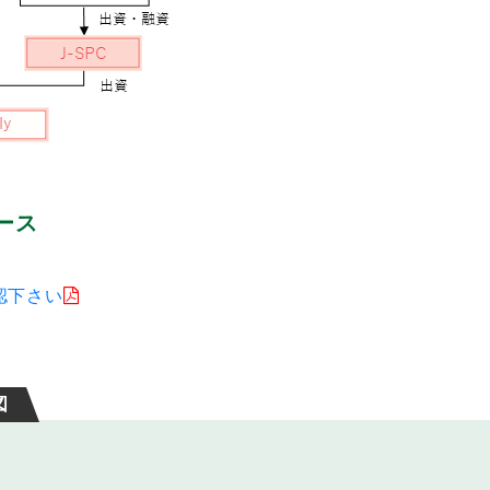
ース
認下さい
図